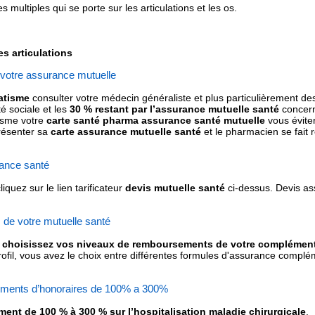
 multiples qui se porte sur les articulations et les os.
es articulations
 votre assurance mutuelle
atisme
consulter votre médecin généraliste et plus particulièrement de
é sociale et les
30 % restant par l’assurance mutuelle santé
concern
isme votre
carte santé pharma assurance santé mutuelle
vous évite
 présenter sa
carte assurance mutuelle santé
et le pharmacien se fait
ance santé
cliquez sur le lien tarificateur
devis mutuelle santé
ci-dessus. Devis a
de votre mutuelle santé
choisissez vos niveaux de remboursements de votre complément
fil, vous avez le choix entre différentes formules d'assurance compléme
ments d’honoraires de 100% a 300%
nt de 100 % à 300 % sur l’hospitalisation maladie chirurgicale
.