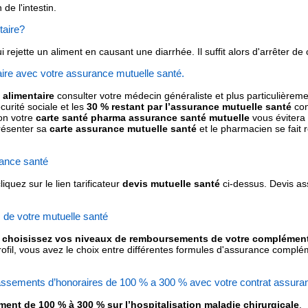
 de l'intestin.
taire?
qui rejette un aliment en causant une diarrhée. Il suffit alors d'arrêter 
taire avec votre assurance mutuelle santé.
 alimentaire
consulter votre médecin généraliste et plus particulièrem
urité sociale et les
30 % restant par l’assurance mutuelle santé
con
on votre
carte santé pharma assurance santé mutuelle
vous évitera 
 présenter sa
carte assurance mutuelle santé
et le pharmacien se fait
ance santé
cliquez sur le lien tarificateur
devis mutuelle santé
ci-dessus. Devis a
de votre mutuelle santé
choisissez vos niveaux de remboursements de votre complément
fil, vous avez le choix entre différentes formules d'assurance compléme
ssements d’honoraires de 100 % a 300 % avec votre contrat assura
nt de 100 % à 300 % sur l’hospitalisation maladie chirurgicale
.