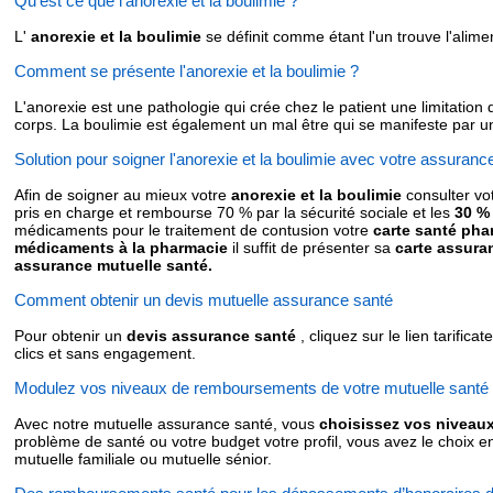
Qu'est ce que l'anorexie et la boulimie ?
L'
anorexie et la boulimie
se définit comme étant l'un trouve l'alim
Comment se présente l'anorexie et la boulimie ?
L'anorexie est une pathologie qui crée chez le patient une limitatio
corps. La boulimie est également un mal être qui se manifeste par u
Solution pour soigner l'anorexie et la boulimie avec votre assuranc
Afin de soigner au mieux votre
anorexie et la boulimie
consulter vot
pris en charge et rembourse 70 % par la sécurité sociale et les
30 %
médicaments pour le traitement de contusion votre
carte santé ph
médicaments à la pharmacie
il suffit de présenter sa
carte assura
assurance mutuelle santé.
Comment obtenir un devis mutuelle assurance santé
Pour obtenir un
devis assurance santé
, cliquez sur le lien tarifica
clics et sans engagement.
Modulez vos niveaux de remboursements de votre mutuelle santé
Avec notre mutuelle assurance santé, vous
choisissez vos niveau
problème de santé ou votre budget votre profil, vous avez le choix e
mutuelle familiale ou mutuelle sénior.